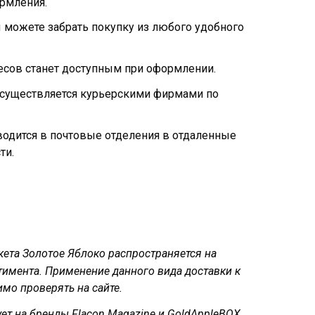
рмления.
 можете забрать покупку из любого удобного
есов станет доступным при оформлении.
осуществляется курьерскими фирмами по
водится в почтовые отделения в отдаленные
ти.
кета Золотое Яблоко распространяется на
тимента. Применение данного вида доставки к
мо проверять на сайте.
ет на бренды Flacon Magazine и GoldAppleBOX .