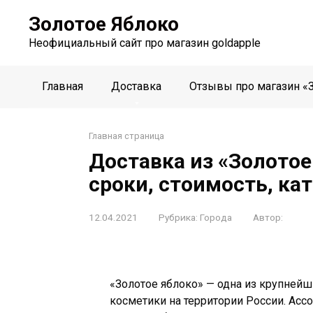
Перейти
Золотое Яблоко
к
контенту
Неофициальный сайт про магазин goldapple
Главная
Доставка
Отзывы про магазин «
Главная страница
Доставка из «Золотое
сроки, стоимость, ка
12.04.2021
Рубрика:
Города
Автор:
«Золотое яблоко» — одна из крупней
косметики на территории России. Асс