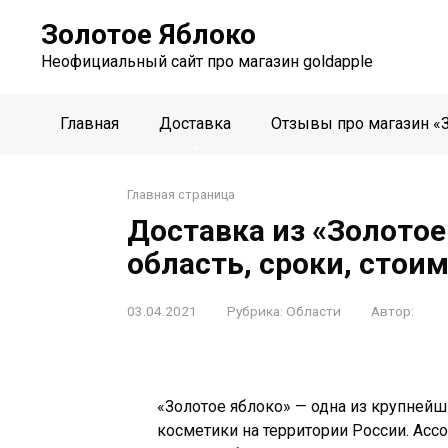
Перейти
Золотое Яблоко
к
контенту
Неофициальный сайт про магазин goldapple
Главная
Доставка
Отзывы про магазин «
Главная страница
Доставка из «Золотое
область, сроки, стоим
03.04.2021
Рубрика:
Области
Автор:
«Золотое яблоко» — одна из крупней
косметики на территории России. Асс