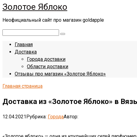
Золотое Яблоко
Перейти
к
Неофициальный сайт про магазин goldapple
контенту
Поиск:
Главная
Доставка
Города доставки
Области доставки
Отзывы про магазин «Золотое Яблоко»
Главная страница
Доставка из «Золотое Яблоко» в Вязь
12.04.2021
Рубрика:
Города
Автор:
«Золотое яблоко» — одна из крупнейших сетей парфюмер