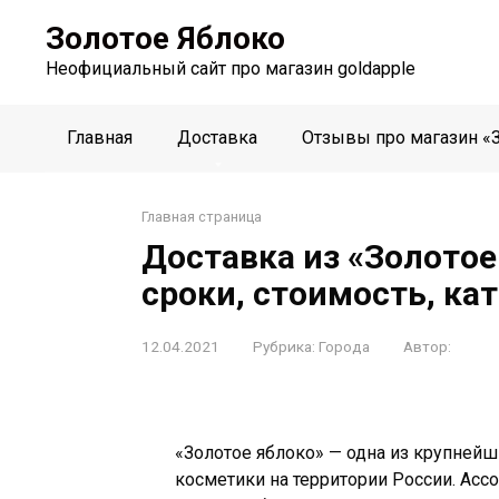
Перейти
Золотое Яблоко
к
контенту
Неофициальный сайт про магазин goldapple
Главная
Доставка
Отзывы про магазин «
Главная страница
Доставка из «Золотое
сроки, стоимость, ка
12.04.2021
Рубрика:
Города
Автор:
«Золотое яблоко» — одна из крупней
косметики на территории России. Асс